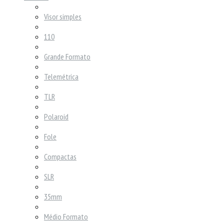
Visor simples
110
Grande Formato
Telemétrica
TLR
Polaroid
Fole
Compactas
SLR
35mm
Médio Formato