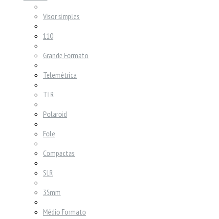
Visor simples
110
Grande Formato
Telemétrica
TLR
Polaroid
Fole
Compactas
SLR
35mm
Médio Formato