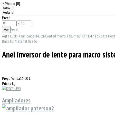
Preço
Reset
Agfa Click-I
Asahi Super Multi-Coated Macro Takumar/ 6X7 1:4 / 135 para Pent
Back to: Material Usado
Anel inversor de lente para macro si
Preço Venda
15,00 €
Price / kg:
Ampliadores