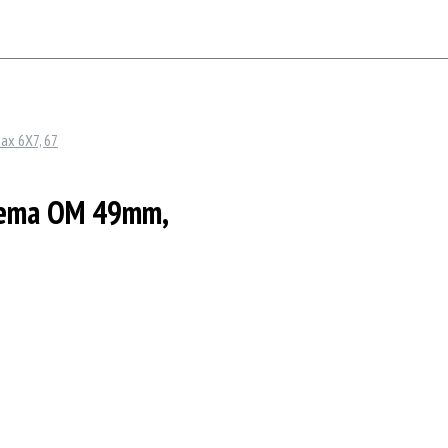
ax 6X7, 67
stema OM 49mm,