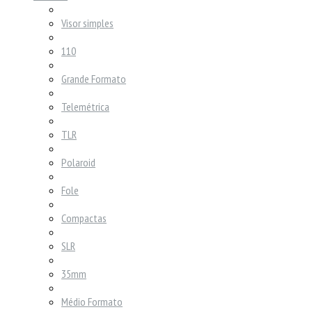
Visor simples
110
Grande Formato
Telemétrica
TLR
Polaroid
Fole
Compactas
SLR
35mm
Médio Formato