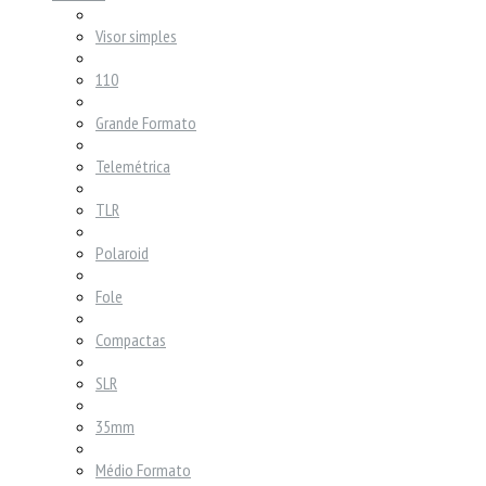
Visor simples
110
Grande Formato
Telemétrica
TLR
Polaroid
Fole
Compactas
SLR
35mm
Médio Formato