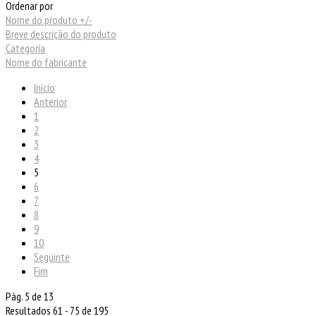
Ordenar por
Nome do produto +/-
Breve descrição do produto
Categoria
Nome do fabricante
Início
Anterior
1
2
3
4
5
6
7
8
9
10
Seguinte
Fim
Pág. 5 de 13
Resultados 61 - 75 de 195