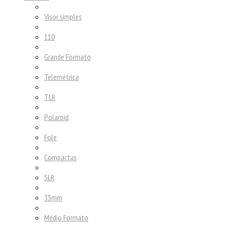
Visor simples
110
Grande Formato
Telemétrica
TLR
Polaroid
Fole
Compactas
SLR
35mm
Médio Formato