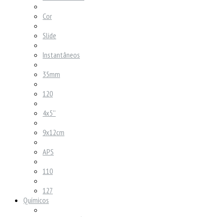
Cor
Slide
Instantâneos
35mm
120
4x5''
9x12cm
APS
110
127
Químicos