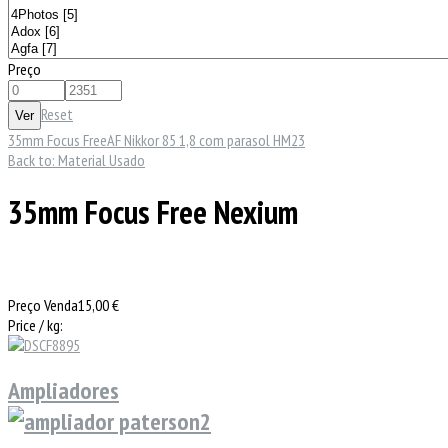
Preço
Reset
35mm Focus Free
AF Nikkor 85 1,8 com parasol HM23
Back to: Material Usado
35mm Focus Free Nexium
Preço Venda
15,00 €
Price / kg:
Ampliadores