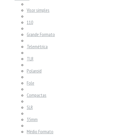
Visor simples
110
Grande Formato
Telemétrica
TLR
Polaroid
Fole
Compactas
SLR
35mm
Médio Formato