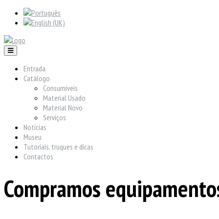
Entrada
Catálogo
Consumíveis
Material Usado
Material Novo
Serviços
Notícias
Museu
Tutoriais, truques e dicas
Contactos
Compramos equipamentos 