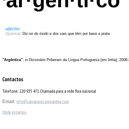
ar·gên·ti·co
*
adjectivo
Diz-se
do
óxido
e
dos
sais
que
têm
por
base
a
prata
.
[Química]
"Argêntica"
, in Dicionário Priberam da Língua Portuguesa [em linha], 2008
Contactos
Telefone: 220 935 471 Chamada para a rede fixa nacional
info@camarasecompanhia.com
Email:
Onde estamos