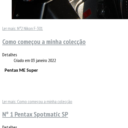
Ler mais: Nº2 Nikon F-301
Como começou a minha colecção
Detalhes
Criado em 03 janeiro 2022
Pentax ME Super
Ler mais: Como começou a minha colecção
Nº 1 Pentax Spotmatic SP
Detalhes