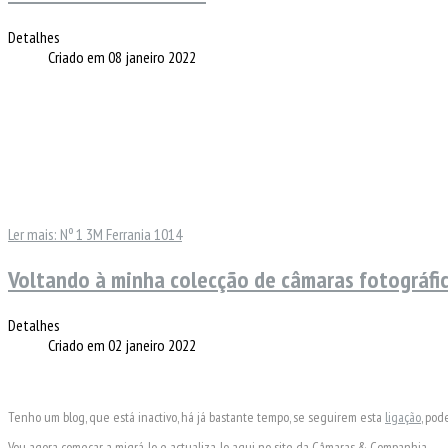
Detalhes
Criado em 08 janeiro 2022
Ler mais: Nº 1 3M Ferrania 1014
Voltando à minha colecção de câmaras fotográfi
Detalhes
Criado em 02 janeiro 2022
Tenho um blog, que está inactivo, há já bastante tempo, se seguirem esta
ligação
, pod
Vou agora começar a migrá-lo e actualiza-lo aqui no site da Câmaras & Companhia.