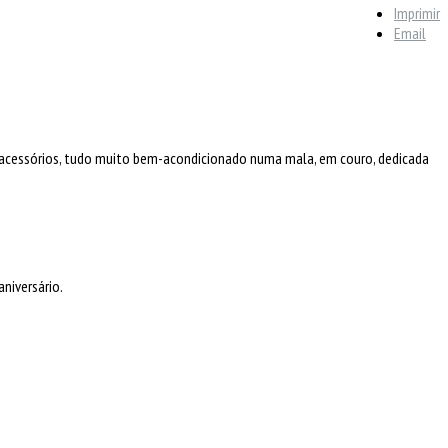
Imprimir
Email
os acessórios, tudo muito bem-acondicionado numa mala, em couro, dedicada
niversário.