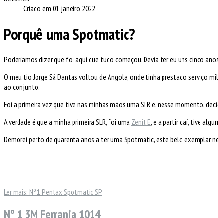
Criado em 01 janeiro 2022
Porquê uma Spotmatic?
Poderíamos dizer que foi aqui que tudo começou. Devia ter eu uns cinco ano
O meu tio Jorge Sá Dantas voltou de Angola, onde tinha prestado serviço mi
ao conjunto.
Foi a primeira vez que tive nas minhas mãos uma SLR e, nesse momento, decidi
A verdade é que a minha primeira SLR, foi uma
Zenit E
, e a partir daí, tive alg
Demorei perto de quarenta anos a ter uma Spotmatic, este belo exemplar neg
Ler mais: Nº 1 Pentax Spotmatic SP
Nº 1 3M Ferrania 1014