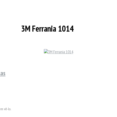
3M Ferrania 1014
cas
em vê-lo.