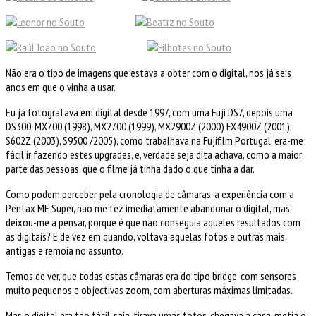
Não era o tipo de imagens que estava a obter com o digital, nos já seis
anos em que o vinha a usar.
Eu já fotografava em digital desde 1997, com uma Fuji DS7, depois uma
DS300, MX700 (1998), MX2700 (1999), MX2900Z (2000) FX4900Z (2001),
S602Z (2003), S9500 /2005), como trabalhava na Fujifilm Portugal, era-me
fácil ir fazendo estes upgrades, e, verdade seja dita achava, como a maior
parte das pessoas, que o filme já tinha dado o que tinha a dar.
Como podem perceber, pela cronologia de câmaras, a experiência com a
Pentax ME Super, não me fez imediatamente abandonar o digital, mas
deixou-me a pensar, porque é que não conseguia aqueles resultados com
as digitais? E de vez em quando, voltava aquelas fotos e outras mais
antigas e remoía no assunto.
Temos de ver, que todas estas câmaras era do tipo bridge, com sensores
muito pequenos e objectivas zoom, com aberturas máximas limitadas.
Mas o digital era tão fácil, saía, tirava umas fotos, chegava a casa, metia o