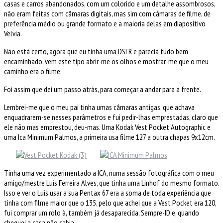
casas e carros abandonados, com um colorido e um detalhe assombrosos,
não eram feitas com câmaras digitais, mas sim com câmaras de filme, de
preferência médio ou grande formato e a maioria delas em diapositivo
Velvia.
Não está certo, agora que eu tinha uma DSLR e parecia tudo bem
encaminhado, vem este tipo abrir-me os olhos e mostrar-me que o meu
caminho era o filme.
Foi assim que dei um passo atrás, para começar a andar para a frente.
Lembrei-me que o meu pai tinha umas câmaras antigas, que achava
enquadrarem-se nesses parâmetros e fui pedir-lhas emprestadas, claro que
ele não mas emprestou, deu-mas. Uma Kodak Vest Pocket Autographic e
uma Ica Minimum Palmos, a primeira usa filme 127 a outra chapas 9x12cm.
Tinha uma vez experimentado a ICA, numa sessão fotográfica com o meu
amigo/mestre Luís Ferreira Alves, que tinha uma Linhof do mesmo formato.
Isso e ver o Luís usar a sua Pentax 67 era a soma de toda experiência que
tinha com filme maior que o 135, pelo que achei que a Vest Pocket era 120,
fui comprar um rolo à, também já desaparecida, Sempre-ID e, quando
cheguei a casa não cabia.