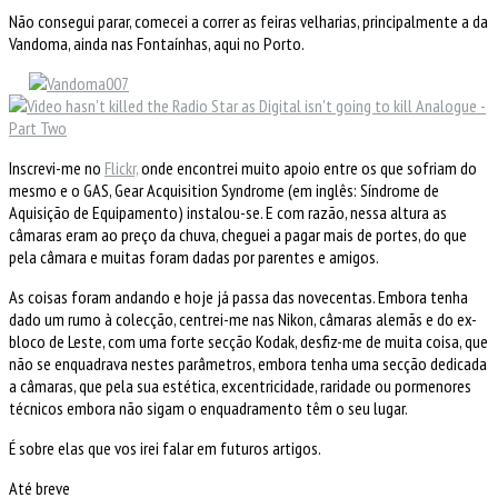
Não consegui parar, comecei a correr as feiras velharias, principalmente a da
Vandoma, ainda nas Fontaínhas, aqui no Porto.
Inscrevi-me no
Flickr,
onde encontrei muito apoio entre os que sofriam do
mesmo e o GAS, Gear Acquisition Syndrome (em inglês: Síndrome de
Aquisição de Equipamento) instalou-se. E com razão, nessa altura as
câmaras eram ao preço da chuva, cheguei a pagar mais de portes, do que
pela câmara e muitas foram dadas por parentes e amigos.
As coisas foram andando e hoje já passa das novecentas. Embora tenha
dado um rumo à colecção, centrei-me nas Nikon, câmaras alemãs e do ex-
bloco de Leste, com uma forte secção Kodak, desfiz-me de muita coisa, que
não se enquadrava nestes parâmetros, embora tenha uma secção dedicada
a câmaras, que pela sua estética, excentricidade, raridade ou pormenores
técnicos embora não sigam o enquadramento têm o seu lugar.
É sobre elas que vos irei falar em futuros artigos.
Até breve