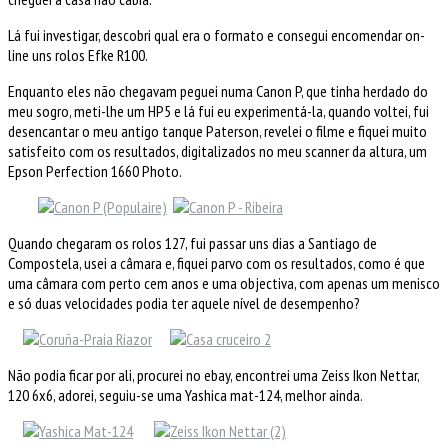
Lá fui investigar, descobri qual era o formato e consegui encomendar on-
line uns rolos Efke R100.
Enquanto eles não chegavam peguei numa Canon P, que tinha herdado do
meu sogro, meti-lhe um HP5 e lá fui eu experimentá-la, quando voltei, fui
desencantar o meu antigo tanque Paterson, revelei o filme e fiquei muito
satisfeito com os resultados, digitalizados no meu scanner da altura, um
Epson Perfection 1660 Photo.
Quando chegaram os rolos 127, fui passar uns dias a Santiago de
Compostela, usei a câmara e, fiquei parvo com os resultados, como é que
uma câmara com perto cem anos e uma objectiva, com apenas um menisco
e só duas velocidades podia ter aquele nível de desempenho?
Não podia ficar por ali, procurei no ebay, encontrei uma Zeiss Ikon Nettar,
120 6x6, adorei, seguiu-se uma Yashica mat-124, melhor ainda.