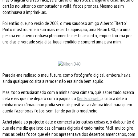
cartão no leitor do computador e voilà, fotos prontas. Mesmo assim
continuava a imprimi-las.
Foi então que, no verão de 2008, o meu saudoso amigo Alberto “Berto”
Pinto mostrou-me a sua mais recente aquisição, uma Nikon D40, era uma
pessoa em quem confiava plenamente neste assunto, emprestou-ma por
uns dias e, verdade seja dita, fiquei rendido e comprei uma para mim.
Parecia-me radioso o meu futuro, como fotógrafo digital, embora, havia
ainda qualquer coisita a remoer, não era ainda bem aquilo.
Mas, todo entusiasmado com a minha nova câmara, quis saber tudo acerca
dela e eis que me deparo com a página do
Ken Rockwell
, a critica dele à
minha nova câmara não podia ser mais positiva, a câmara ideal para quem
queria fazer boas fotos, sem ter de partir o mealheiro.
Achei piada ao projecto dele e comecei a ler outras coisas e, ó diabo, não é
que ele me diz que isto das câmaras digitais é tudo muito fácil, muito giro,
mas as belas fotos que ele nos apresentava dos desertos americanos, com