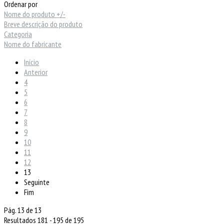
Ordenar por
Nome do produto +/-
Breve descrição do produto
Categoria
Nome do fabricante
Início
Anterior
4
5
6
7
8
9
10
11
12
13
Seguinte
Fim
Pág. 13 de 13
Resultados 181 - 195 de 195