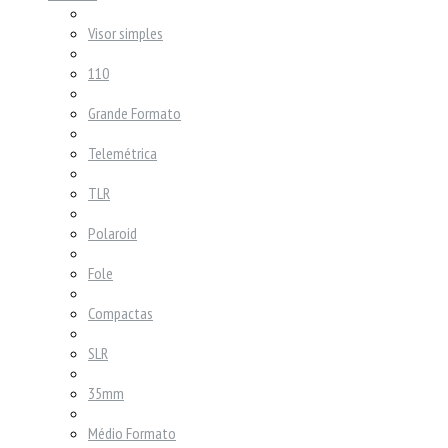
Visor simples
110
Grande Formato
Telemétrica
TLR
Polaroid
Fole
Compactas
SLR
35mm
Médio Formato