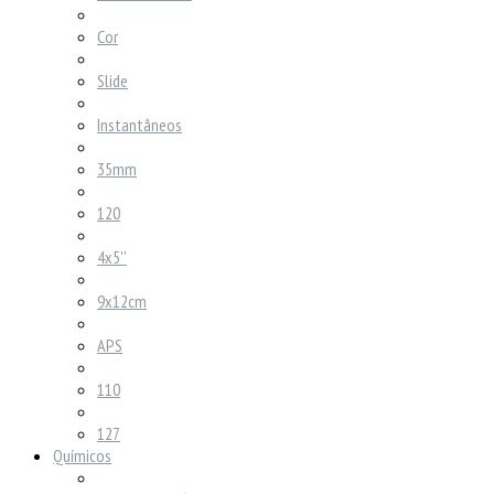
Cor
Slide
Instantâneos
35mm
120
4x5''
9x12cm
APS
110
127
Químicos