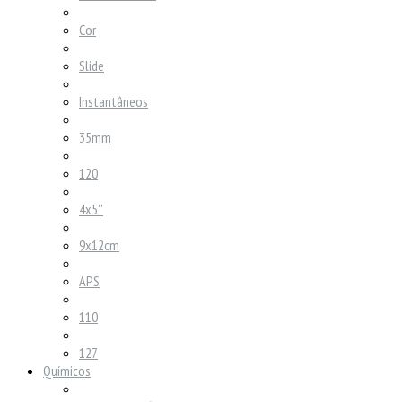
Cor
Slide
Instantâneos
35mm
120
4x5''
9x12cm
APS
110
127
Químicos