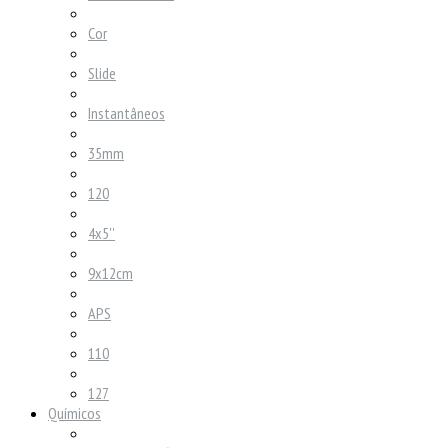
Cor
Slide
Instantâneos
35mm
120
4x5''
9x12cm
APS
110
127
Químicos