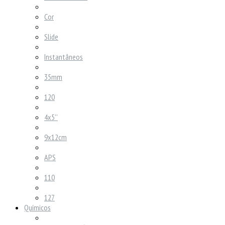
Cor
Slide
Instantâneos
35mm
120
4x5''
9x12cm
APS
110
127
Químicos