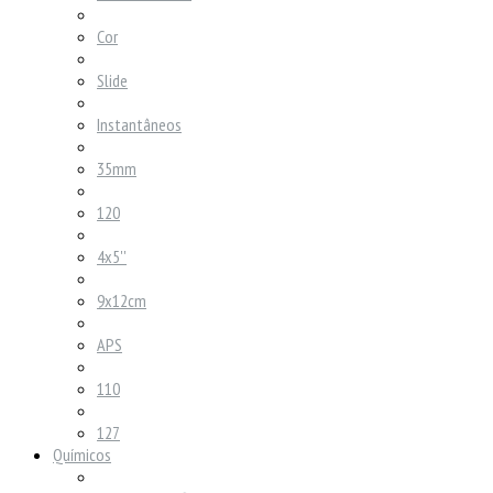
Cor
Slide
Instantâneos
35mm
120
4x5''
9x12cm
APS
110
127
Químicos