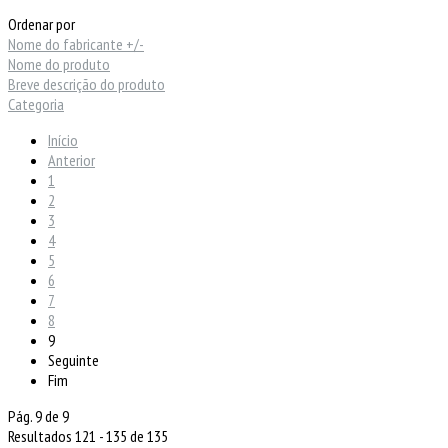
Ordenar por
Nome do fabricante +/-
Nome do produto
Breve descrição do produto
Categoria
Início
Anterior
1
2
3
4
5
6
7
8
9
Seguinte
Fim
Pág. 9 de 9
Resultados 121 - 135 de 135