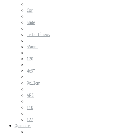
Cor
Slide
Instantâneos
35mm
120
4x5''
9x12cm
APS
110
127
Químicos