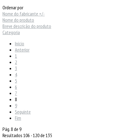
Ordenar por
Nome do fabricante +/-
Nome do produto
Breve descrição do produto
Categoria
Início
Anterior
1
2
3
4
5
6
7
8
9
Seguinte
Fim
Pág. 8 de 9
Resultados 106 - 120 de 135