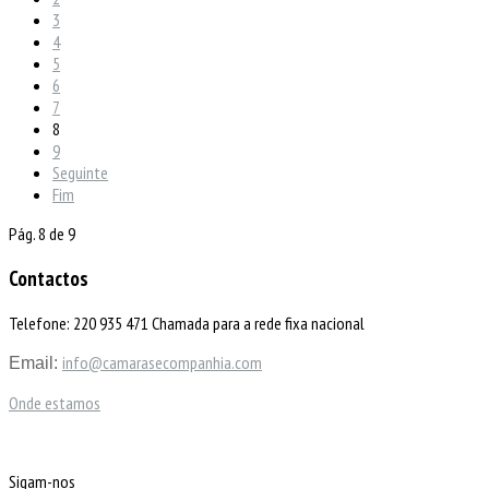
3
4
5
6
7
8
9
Seguinte
Fim
Pág. 8 de 9
Contactos
Telefone: 220 935 471 Chamada para a rede fixa nacional
info@camarasecompanhia.com
Email:
Onde estamos
Sigam-nos