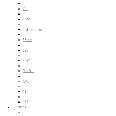
Cor
Slide
Instantâneos
35mm
120
4x5''
9x12cm
APS
110
127
Químicos