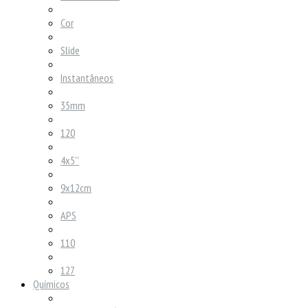
Cor
Slide
Instantâneos
35mm
120
4x5''
9x12cm
APS
110
127
Químicos