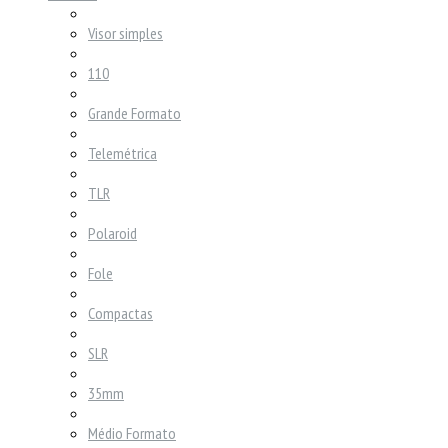
Visor simples
110
Grande Formato
Telemétrica
TLR
Polaroid
Fole
Compactas
SLR
35mm
Médio Formato