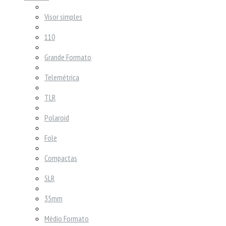
Visor simples
110
Grande Formato
Telemétrica
TLR
Polaroid
Fole
Compactas
SLR
35mm
Médio Formato