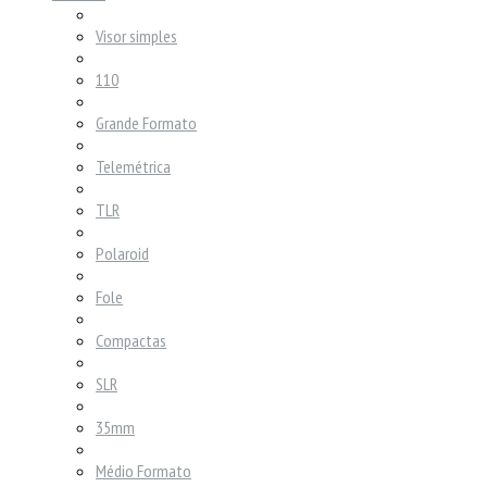
Visor simples
110
Grande Formato
Telemétrica
TLR
Polaroid
Fole
Compactas
SLR
35mm
Médio Formato