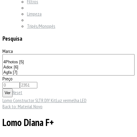
Filtros
Limpeza
Tripés/Monopés
Pesquisa
Marca
Preço
Reset
Lomo Constructor SLTR DIY Kit
Luz vermelha LED
Back to: Material Novo
Lomo Diana F+