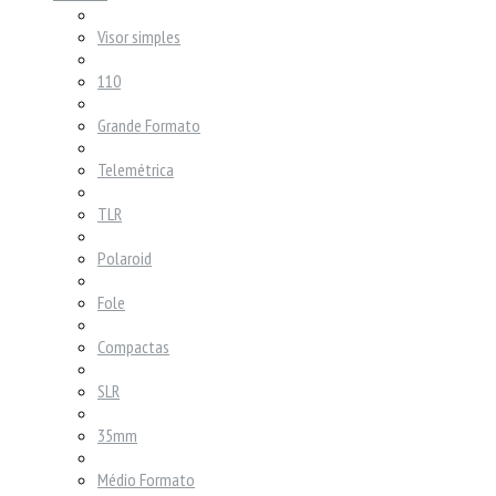
Visor simples
110
Grande Formato
Telemétrica
TLR
Polaroid
Fole
Compactas
SLR
35mm
Médio Formato