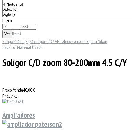
Preço
Reset
Soligor 135 2,8 (K)
Soligor C/D7 AF Teleconversor 2x para Nikon
Back to: Material Usado
Soligor C/D zoom 80-200mm 4.5 C/Y
Preço Venda
40,00 €
Price / kg:
Ampliadores