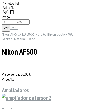
Preço
Reset
Nikon AF-S DX ED 18-55 3,5-5,6GII
Nikon Coolpix 990
Back to: Material Usado
Nikon AF600
Preço Venda
250,00 €
Price / kg:
Ampliadores