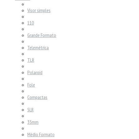
Visor simples
110
Grande Formato
Telemétrica
TLR
Polaroid
Fole
Compactas
SLR
35mm
Médio Formato