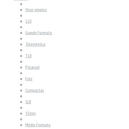
Visor simples
110
Grande Formato
Telemétrica
TLR
Polaroid
Fole
Compactas
SLR
35mm
Médio Formato