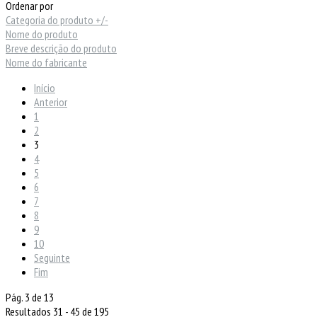
Ordenar por
Categoria do produto +/-
Nome do produto
Breve descrição do produto
Nome do fabricante
Início
Anterior
1
2
3
4
5
6
7
8
9
10
Seguinte
Fim
Pág. 3 de 13
Resultados 31 - 45 de 195