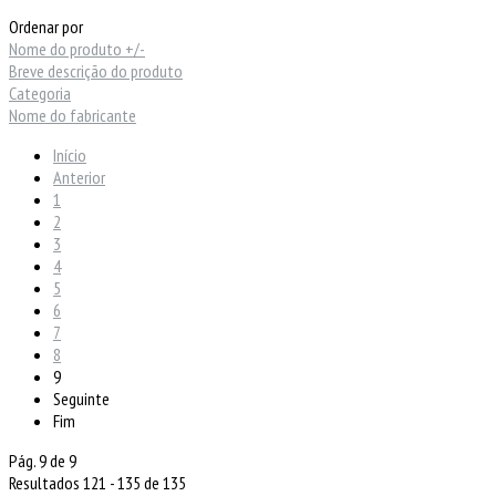
Ordenar por
Nome do produto +/-
Breve descrição do produto
Categoria
Nome do fabricante
Início
Anterior
1
2
3
4
5
6
7
8
9
Seguinte
Fim
Pág. 9 de 9
Resultados 121 - 135 de 135