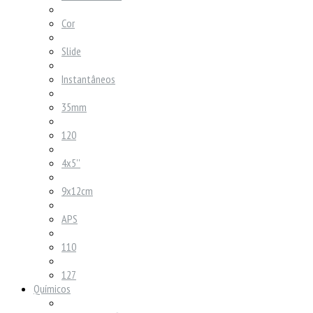
Cor
Slide
Instantâneos
35mm
120
4x5''
9x12cm
APS
110
127
Químicos